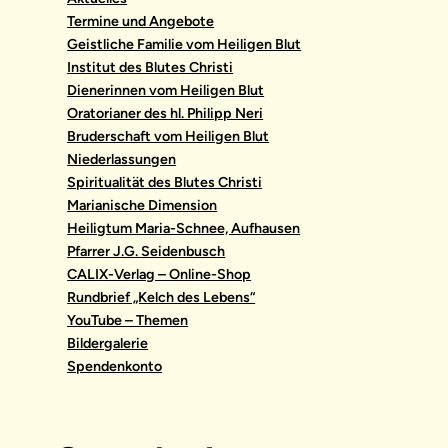
Termine und Angebote
Geistliche Familie vom Heiligen Blut
Institut des Blutes Christi
Dienerinnen vom Heiligen Blut
Oratorianer des hl. Philipp Neri
Bruderschaft vom Heiligen Blut
Niederlassungen
Spiritualität des Blutes Christi
Marianische Dimension
Heiligtum Maria-Schnee, Aufhausen
Pfarrer J.G. Seidenbusch
CALIX-Verlag – Online-Shop
Rundbrief „Kelch des Lebens“
YouTube – Themen
Bildergalerie
Spendenkonto