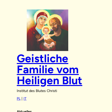
Zum
Inhalt
springen
Geistliche
Familie vom
Heiligen Blut
Institut des Blutes Christi
PL
|
IT
Aktuelles