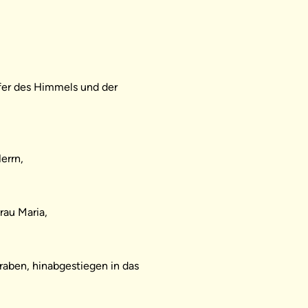
fer des Himmels und der
errn,
rau Maria,
graben, hinabgestiegen in das