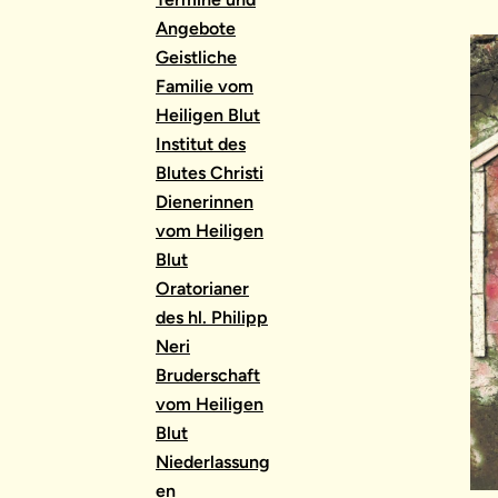
Angebote
Geistliche
Familie vom
Heiligen Blut
Institut des
Blutes Christi
Dienerinnen
vom Heiligen
Blut
Oratorianer
des hl. Philipp
Neri
Bruderschaft
vom Heiligen
Blut
Niederlassung
en