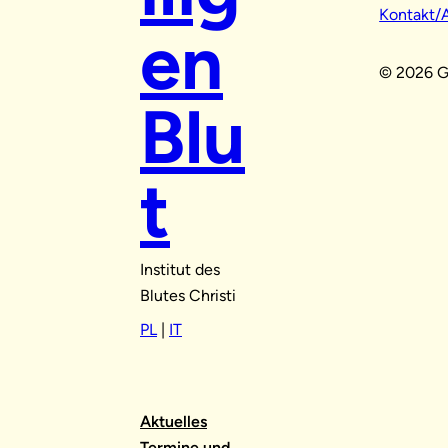
Kontakt/
en
© 2026 Ge
Blu
t
Institut des
Blutes Christi
PL
|
IT
Aktuelles
Termine und